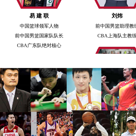
易 建 联
刘炜
中国篮球领军人物
前中国男篮助理教
前中国男篮国家队队长
CBA上海队主教
CBA广东队绝对核心
王柳懿/王芊懿
中国首位花样游
双人项目奥运冠