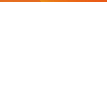
首页
关于世界杯
运动员经纪
赛事运营
体育营销
体育培训
体育产业咨询
新闻中心
北京
联系我们
联系我们：
邮箱：
地址：