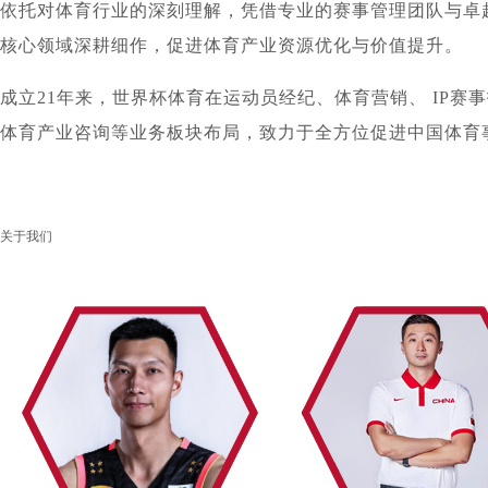
依托对体育行业的深刻理解，凭借专业的赛事管理团队与卓
核心领域深耕细作，促进体育产业资源优化与价值提升。
成立21年来，世界杯体育在运动员经纪、体育营销、 IP赛
体育产业咨询等业务板块布局，致力于全方位促进中国体育
关于我们