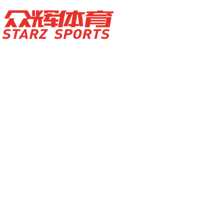
首页
关于世界杯
运动员经纪
赛事运营
体育营销
体育培训
体育产业咨询
新闻中心
联系我们