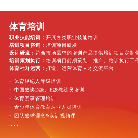
体育培训
职业技能培训：
开展各类职业技能培训
培训项目咨询：
培训项目研发
设计研发：
符合市场
需求的培训产品
提供培训项目定制
培训策划执行：
培训项目前期策划、
推广、培训执行工
体育社群运营：
打造、运营体育
人才交流平台
·
体育经纪人等级培训
·
中国篮协D级、E级教练员培训
·
体育赛事管理培训
·
青少年体育教育从业人员培训
·
团队篮球理念&实训视频课
......